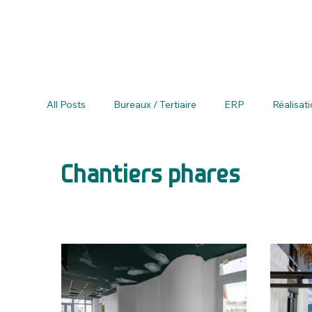
All Posts
Bureaux / Tertiaire
ERP
Réalisat
BIM Actualités
Chantiers phares
Actualit
Chantiers phares