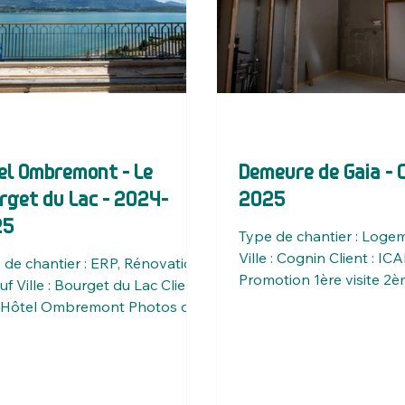
el Ombremont - Le
Demeure de Gaia - 
rget du Lac - 2024-
2025
25
Type de chantier : Loge
Ville : Cognin Client : IC
 de chantier : ERP, Rénovation
Promotion 1ère visite 2è
f Ville : Bourget du Lac Client :
Hôtel Ombremont Photos de
let 2025 ©Obyom Photos de...