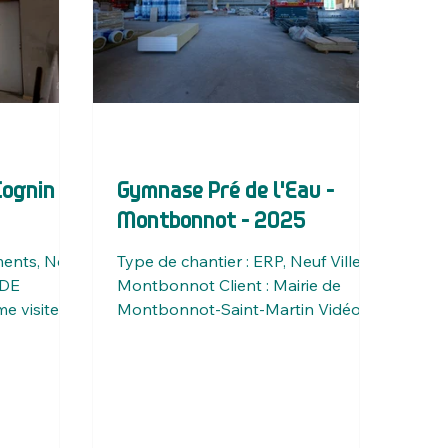
Cognin -
Gymnase Pré de l'Eau -
Montbonnot - 2025
ments, Neuf
Type de chantier : ERP, Neuf Ville :
ADE
Montbonnot Client : Mairie de
me visite
Montbonnot-Saint-Martin Vidéo
pose du plafond en fibre de
chanvre avec...