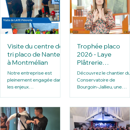
Visite du centre de
Trophée placo
tri placo de Nantet
2026 - Laye
à Montmélian
Plâtrerie
sélectionné !
Notre entreprise est
Découvrez le chantier d
pleinement engagée dans
Conservatoire de
les enjeux
Bourgoin-Jallieu, une
environnementaux et
réalisation emblématiqu
sociétaux de son secteur.
portée par les équipes 
Nous nous efforçons
Laye Plâtrerie. À travers
d'anticiper les évolutions
cette présentation,
réglementaires et
Ricardo, l'un de nos chef
techniques afin de
de chantier, revient sur l