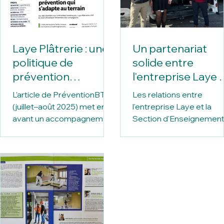
Laye Plâtrerie : une
Un partenariat
politique de
solide entre
prévention
l'entreprise Laye 
pragmatique et
la SEGPA de
L’article de PréventionBTP
Les relations entre
innovante
Domène
(juillet–août 2025) met en
l'entreprise Laye et la
accompagnée par
avant un accompagnement
Section d'Enseignemen
l’OPPBTP
concret de Laye Plâtrerie
Général et Professionne
par l’OPPBTP avec des
Adapté (SEGPA) du coll
mesures...
de Domène...