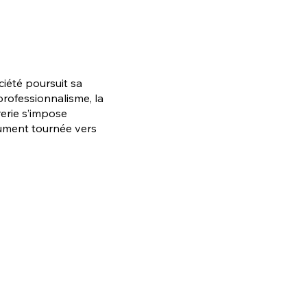
ciété poursuit sa
professionnalisme, la
rerie s’impose
ument tournée vers