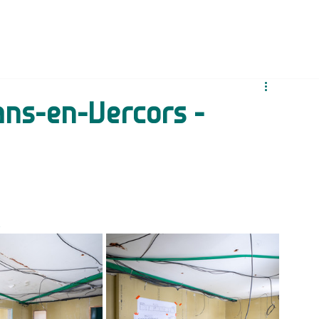
ans-en-Vercors -
s