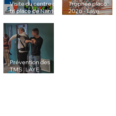
Visite du centre de
Trophée placo
tri placo de Nantet
2026 - Laye
à Montmélian
Plâtrerie
sélectionné !
Prévention des
TMS : LAYE
expérimente des
exosquelettes
avec HAPO et la
Médecine du
travail