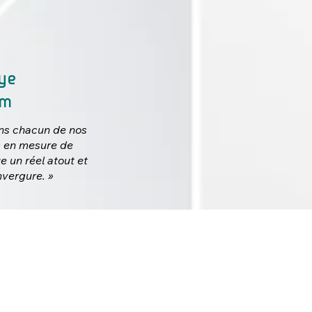
ye
om
ns chacun de nos
 en mesure de
e un réel atout et
nvergure. »